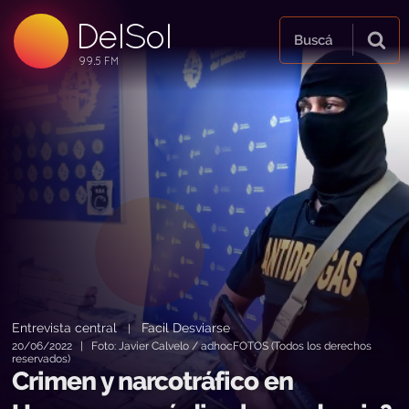
DelSol
99.5 FM
Buscá
99.5 FM
99.5 FM
Entrevista central
Facil Desviarse
|
20/06/2022 | Foto: Javier Calvelo / adhocFOTOS (Todos los derechos
reservados)
Crimen y narcotráfico en