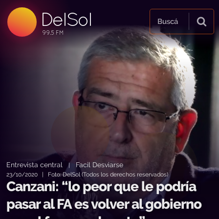
DelSol
99.5 FM
Buscá
99.5 FM
99.5 FM
Entrevista central
Facil Desviarse
|
23/10/2020 | Foto: DelSol (Todos los derechos reservados)
Canzani: “lo peor que le podría
pasar al FA es volver al gobierno