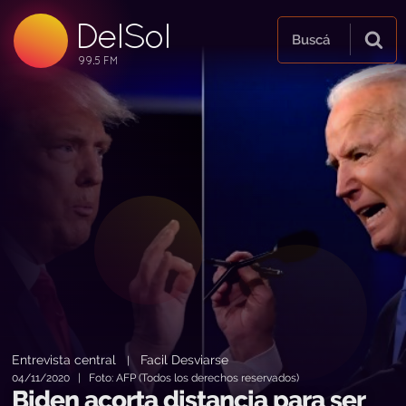
DelSol
99.5 FM
Buscá
99.5 FM
99.5 FM
Entrevista central
Facil Desviarse
|
04/11/2020 | Foto: AFP (Todos los derechos reservados)
Biden acorta distancia para ser