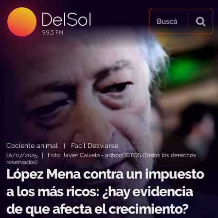
99.5 FM
DelSol
99.5 FM
Buscá
Cociente animal
Facil Desviarse
|
01/07/2025 | Foto: Javier Calvelo - adhocFOTOS (Todos los derechos
reservados)
López Mena contra un impuesto
a los más ricos: ¿hay evidencia
de que afecta el crecimiento?