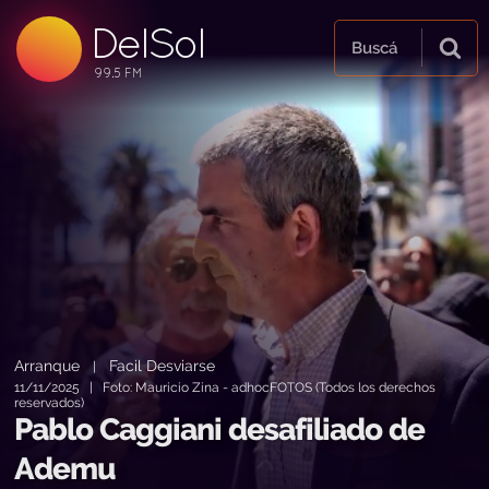
DelSol
99.5 FM
Buscá
99.5 FM
99.5 FM
Arranque
Facil Desviarse
|
11/11/2025 | Foto: Mauricio Zina - adhocFOTOS (Todos los derechos
reservados)
Pablo Caggiani desafiliado de
Ademu