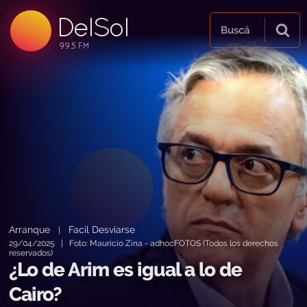
DelSol
99.5 FM
Buscá
99.5 FM
99.5 FM
Arranque
Facil Desviarse
|
29/04/2025 | Foto: Mauricio Zina - adhocFOTOS (Todos los derechos
reservados)
¿Lo de Arim es igual a lo de
Cairo?