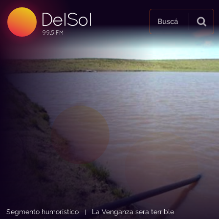
DelSol
99.5 FM
Buscá
99.5 FM
99.5 FM
Segmento humorístico
La Venganza sera terrible
|