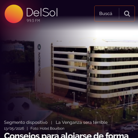
DelSol
99.5 FM
Buscá
99.5 FM
99.5 FM
Segmento dispositivo
La Venganza sera terrible
|
13/05/2026 | Foto: Hotel Bourbon
Consejos para alojarse de forma