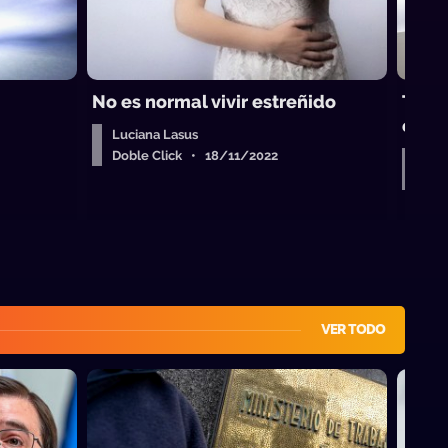
No es normal vivir estreñido
Tu Úl
es li
Luciana Lasus
Doble Click • 18/11/2022
Luc
Dob
VER TODO