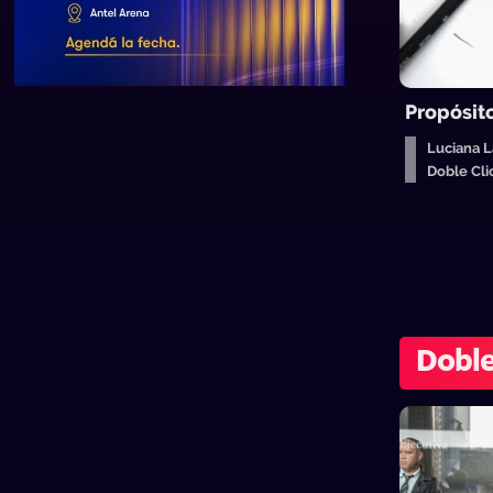
Propósit
Luciana L
Doble Cl
Doble