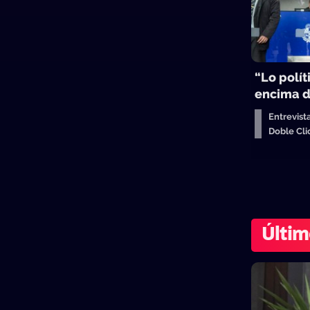
“Lo polít
encima d
Entrevist
Doble Cl
Últim