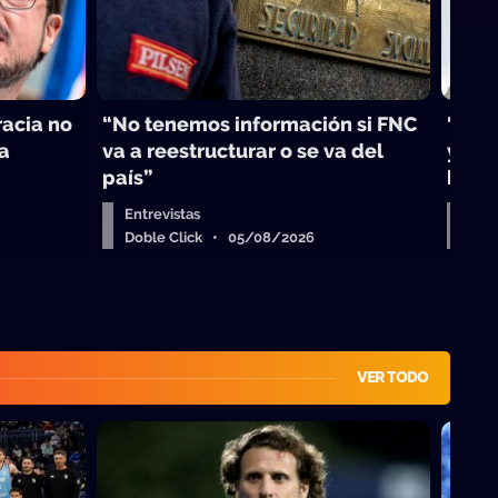
acia no
“No tenemos información si FNC
“El b
la
va a reestructurar o se va del
y en 
país”
busc
Entrevistas
Entr
Doble Click • 05/08/2026
Dob
VER TODO