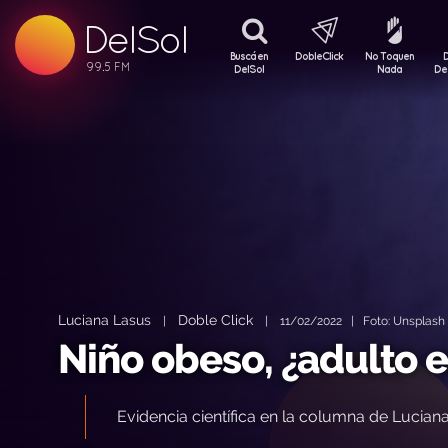
DelSol
99.5 FM
99.5 FM
Buscá en
DobleClick
No Toquen
99.5 FM
DelSol
Nada
De
Luciana Lasus
Doble Click
|
|
11/02/2022 | Foto: Unsplash 
Niño obeso, ¿adulto e
Evidencia científica en la columna de Lucian