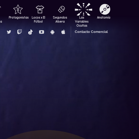
Protagonistas
Locos x El
Segundos
Las
Anatomía
za
Fútbol
Afuera
Variables
Ocultas
Contacto Comercial