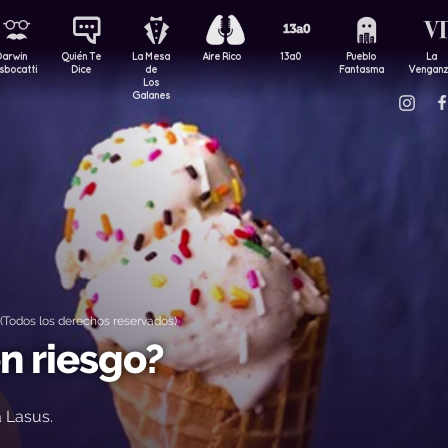
Darwin
Quién Te
La Mesa
Aire Rico
13a0
Pueblo
La
sbocatti
Dice
de
Fantasma
Vengan
Los
Galanes
(Todos los derechos reservados)
n riesgo?
a Lasus.