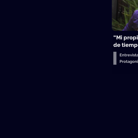
“Mi propi
de tiemp
Entrevist
Protagon