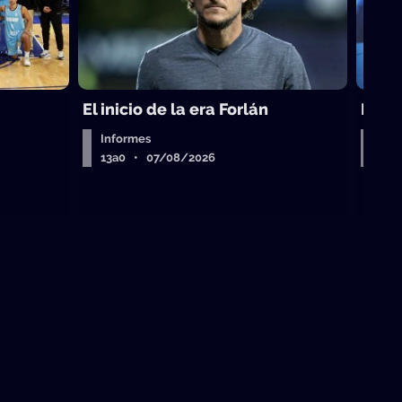
El inicio de la era Forlán
El ca
Informes
Entr
13a0 • 07/08/2026
13a