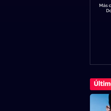
Más c
Do
Últim