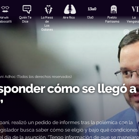
Darwin
Quién Te
La Mesa
Aire Rico
13a0
Pueblo
La
sbocatti
Dice
de
Fantasma
Vengan
Los
Galanes
ni Adhoc (Todos los derechos reservados)
sponder cómo se llegó a
”
pani, realizó un pedido de informes tras la polémica con la
egislador busca saber cómo se eligió y bajo qué condiciones
e el día de la asunción. “Tengo información de que se manejar