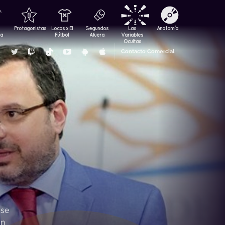
Protagonistas
Locos x El
Segundos
Las
Anatomía
za
Fútbol
Afuera
Variables
Ocultas
Contacto Comercial
 se
on