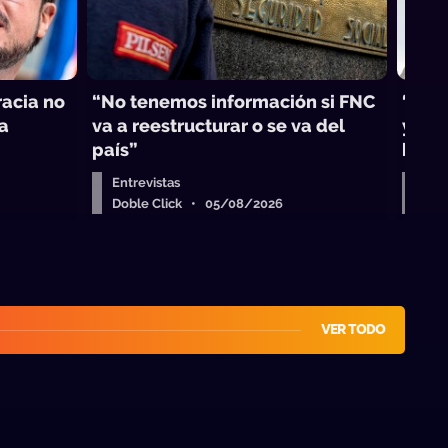
acia no
“No tenemos información si FNC
“El b
la
va a reestructurar o se va del
y en 
país”
busc
Entrevistas
Entr
Doble Click • 05/08/2026
Dob
VER TODO