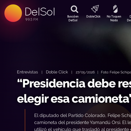
DelSol
99.5 FM
99.5 FM
Buscá en
DobleClick
No Toquen
99.5 FM
DelSol
Nada
De
Entrevistas
Doble Click
|
|
27/05/2026 | Foto: Felipe Schipa
“Presidencia debe re
elegir esa camioneta
El diputado del Partido Colorado, Felipe Schi
camioneta del presidente Yamandú Orsi. El l
utilizó el vehículo que trasladó al president