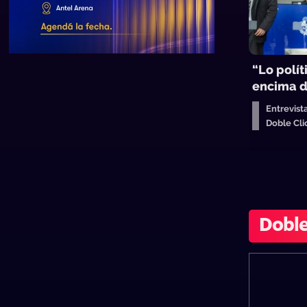
“Lo polít
encima d
Entrevist
Doble Cl
Doble