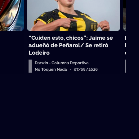
“Cuiden esto, chicos”: Jaime se
Lo qu
adueñó de Peñarol/ Se retiró
los p
Lodeiro
celul
Darwin - Columna Deportiva
Dar
No Toquen Nada • 07/08/2026
No 