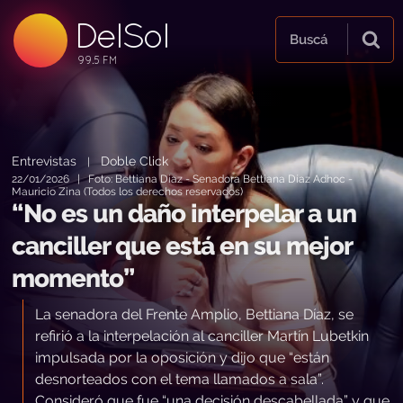
DelSol
99.5 FM
Buscá
99.5 FM
99.5 FM
Entrevistas
Doble Click
|
22/01/2026 | Foto: Bettiana Díaz - Senadora Bettiana Díaz Adhoc -
Mauricio Zina (Todos los derechos reservados)
“No es un daño interpelar a un
canciller que está en su mejor
momento”
La senadora del Frente Amplio, Bettiana Díaz, se
refirió a la interpelación al canciller Martín Lubetkin
impulsada por la oposición y dijo que “están
desnorteados con el tema llamados a sala”.
Consideró que fue “una decisión descabellada” y que