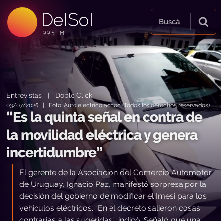
DelSol
99.5 FM
Buscá
99.5 FM
99.5 FM
Entrevistas
Doble Click
|
03/07/2026 | Foto: Auto electrico adhoc (Todos los derechos reservados)
“Es la quinta señal en contra de
la movilidad eléctrica y genera
incertidumbre”
El gerente de la Asociación del Comercio Automotor
de Uruguay, Ignacio Paz, manifestó sorpresa por la
decisión del gobierno de modificar el Imesi para los
vehículos eléctricos. “En el decreto salieron cosas
contrarias a las sugeridas”, indicó. Señaló que una