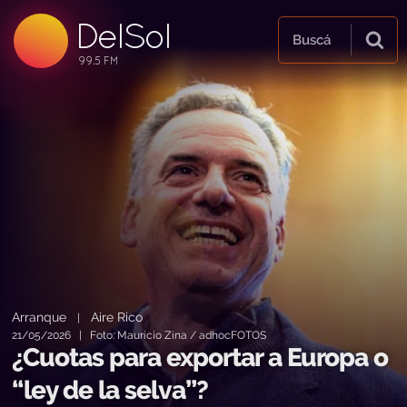
DelSol
99.5 FM
Buscá
99.5 FM
99.5 FM
Arranque
Aire Rico
|
21/05/2026 | Foto: Mauricio Zina / adhocFOTOS
¿Cuotas para exportar a Europa o
“ley de la selva”?