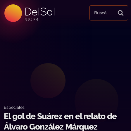
DelSol
99.5 FM
Buscá
99.5 FM
99.5 FM
Especiales
El gol de Suárez en el relato de
Álvaro González Márquez