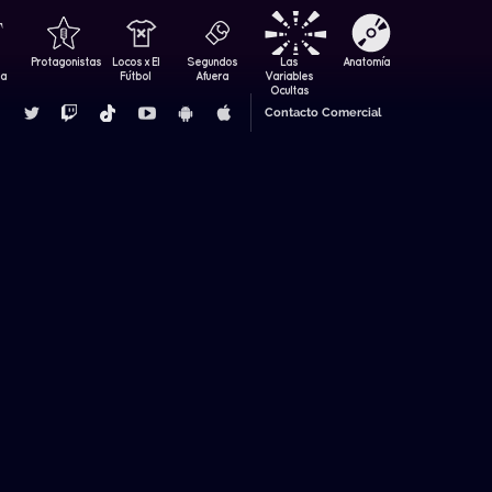
Protagonistas
Locos x El
Segundos
Las
Anatomía
za
Fútbol
Afuera
Variables
Ocultas
Contacto Comercial