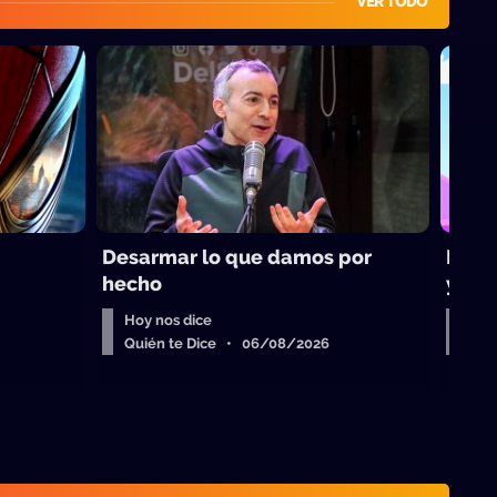
VER TODO
Desarmar lo que damos por
Los t
hecho
yoga
Hoy nos dice
Bue
Quién te Dice • 06/08/2026
Qui