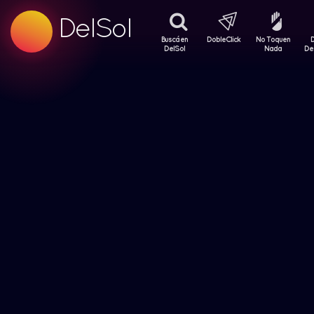
99.5 FM
DelSol
99.5 FM
Buscá en
DobleClick
No Toquen
DelSol
Nada
De