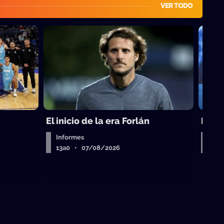
VER TODO
El inicio de la era Forlán
El ca
Informes
Entr
13a0 • 07/08/2026
13a