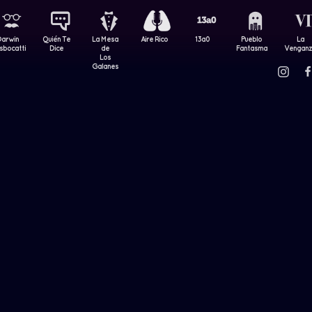
Darwin
Quién Te
La Mesa
Aire Rico
13a0
Pueblo
La
sbocatti
Dice
de
Fantasma
Vengan
Los
Galanes