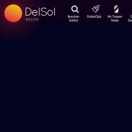
DelSol
99.5 FM
99.5 FM
Buscá en
DobleClick
No Toquen
99.5 FM
DelSol
Nada
De