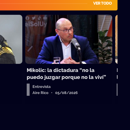
VER TODO
Mikolic: la dictadura “no la
La vi
puedo juzgar porque no la viví”
laici
Entrevista
Arr
Aire Rico • 05/08/2026
Air