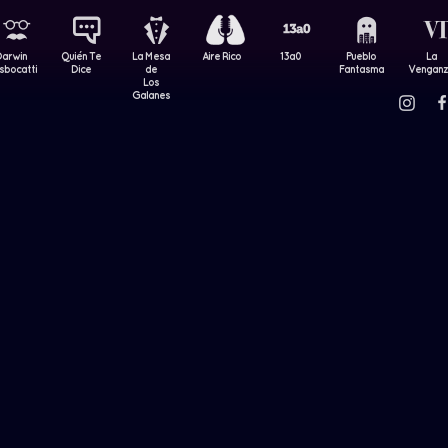
Darwin
Quién Te
La Mesa
Aire Rico
13a0
Pueblo
La
sbocatti
Dice
de
Fantasma
Vengan
Los
Galanes