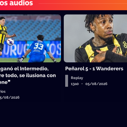
os audios
 ganó el Intermedio,
Peñarol 5 - 1 Wanderers
e todo, se ilusiona con
Replay
iene❞
13a0 • 05/08/2026
ios
05/08/2026