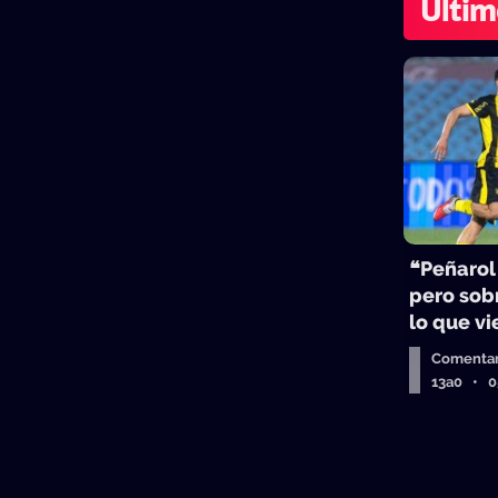
Últim
❝Peñarol
pero sobr
lo que v
Comentar
13a0 • 