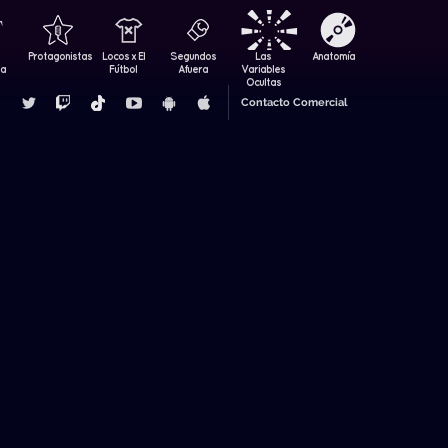
Protagonistas
Locos x El
Segundos
Las
Anatomía
za
Fútbol
Afuera
Variables
Ocultas
Contacto Comercial