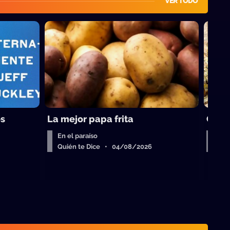
VER TODO
os
La mejor papa frita
Cara
En el paraíso
Bue
Quién te Dice • 04/08/2026
Qui