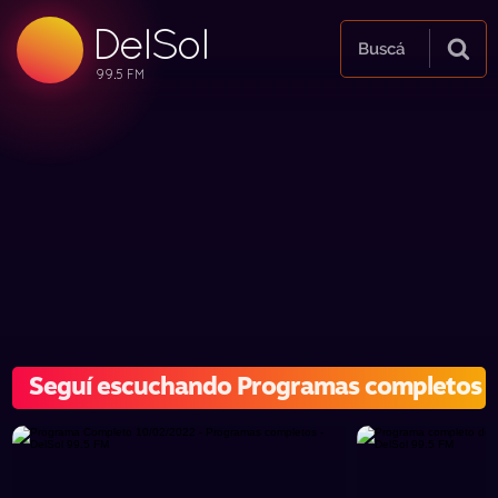
DelSol
99.5 FM
Buscá
99.5 FM
99.5 FM
Seguí escuchando Programas completos