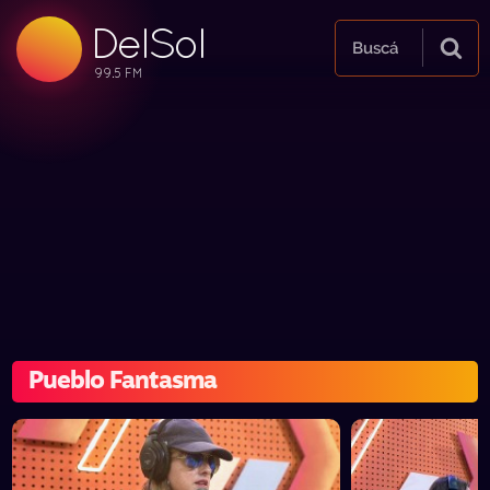
DelSol
99.5 FM
Buscá
99.5 FM
99.5 FM
Pueblo Fantasma