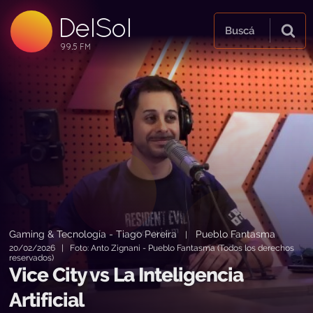
DelSol
99.5 FM
Buscá
99.5 FM
99.5 FM
Gaming & Tecnología - Tiago Pereira
Pueblo Fantasma
|
20/02/2026 | Foto: Anto Zignani - Pueblo Fantasma (Todos los derechos
reservados)
Vice City vs La Inteligencia
Artificial