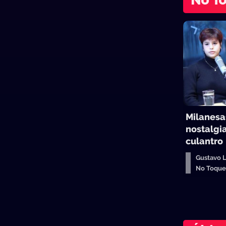
No T
Milanesas
nostalgia
culantro
Gustavo 
No Toqu