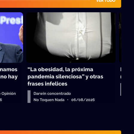
VER TODO
inamos
“La obesidad, la próxima
Darwi
 no hay
pandemia silenciosa” y otras
maest
frases infelices
Col
No 
 Opinión
Darwin concentrado
6
No Toquen Nada • 06/08/2026