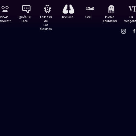
Darwin
Quién Te
La Mesa
Aire Rico
13a0
Pueblo
La
sbocatti
Dice
de
Fantasma
Vengan
Los
Galanes