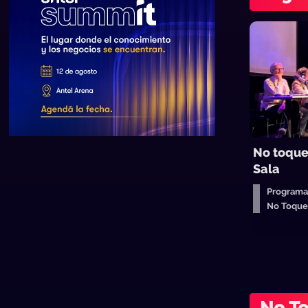
No toque
Sala
Programa
No Toqu