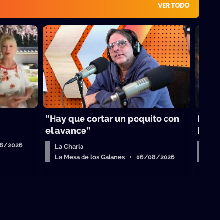
VER TODO
“Hay que cortar un poquito con
Desa
el avance”
hech
08/2026
La Charla
Hoy
La Mesa de los Galanes • 06/08/2026
Qui