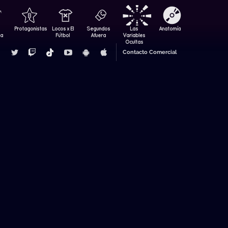
Protagonistas
Locos x El
Segundos
Las
Anatomía
za
Fútbol
Afuera
Variables
Ocultas
Contacto Comercial