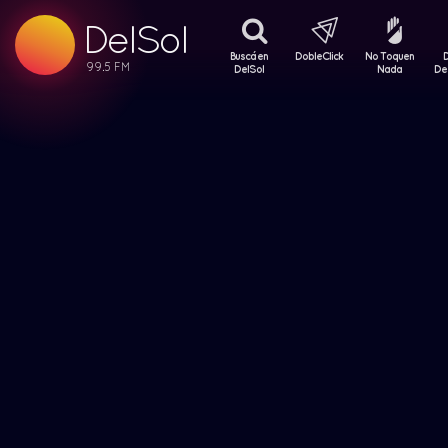
DelSol
99.5 FM
99.5 FM
Buscá en
DobleClick
No Toquen
99.5 FM
DelSol
Nada
De