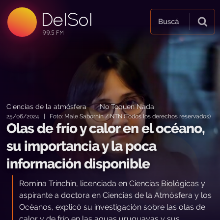
DelSol
99.5 FM
Buscá
99.5 FM
99.5 FM
Ciencias de la atmósfera
No Toquen Nada
|
25/06/2024 | Foto: Male Sabornín / NTN (Todos los derechos reservados)
Olas de frío y calor en el océano,
su importancia y la poca
información disponible
Romina Trinchin, licenciada en Ciencias Biológicas y
aspirante a doctora en Ciencias de la Atmósfera y los
Océanos, explicó su investigación sobre las olas de
calor y de frío en las aguas uruguayas y sus