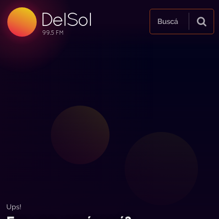
DelSol
99.5 FM
Buscá
99.5 FM
99.5 FM
Ups!