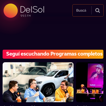
DelSol
99.5 FM
Buscá
99.5 FM
99.5 FM
Seguí escuchando Programas completos