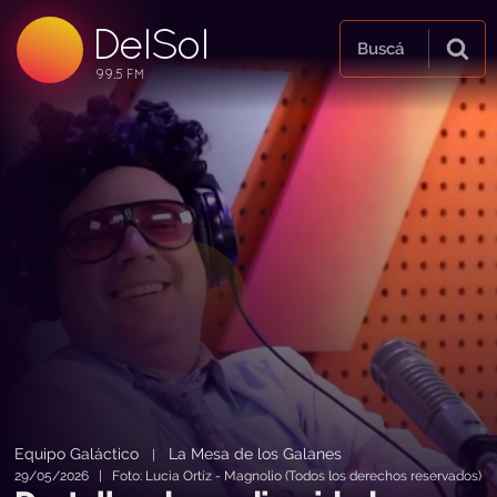
DelSol
99.5 FM
Buscá
99.5 FM
99.5 FM
Equipo Galáctico
La Mesa de los Galanes
|
29/05/2026 | Foto: Lucia Ortíz - Magnolio (Todos los derechos reservados)