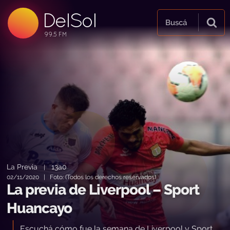
DelSol
99.5 FM
Buscá
99.5 FM
99.5 FM
La Previa
13a0
|
02/11/2020 | Foto: (Todos los derechos reservados)
La previa de Liverpool – Sport
Huancayo
Escuchá cómo fue la semana de Liverpool y Sport