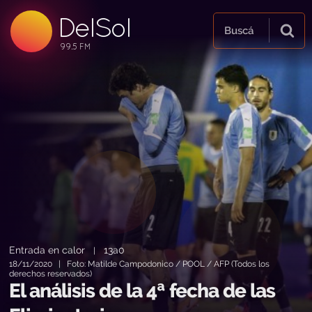
DelSol
99.5 FM
Buscá
99.5 FM
99.5 FM
Entrada en calor
13a0
|
18/11/2020 | Foto: Matilde Campodonico / POOL / AFP (Todos los
derechos reservados)
El análisis de la 4ª fecha de las