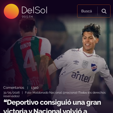
DelSol
99.5 FM
Buscá
99.5 FM
99.5 FM
Comentarios
13a0
|
31/05/2026 | Foto: Maldonado Nacional @nacional (Todos los derechos
reservados)
❝Deportivo consiguió una gran
victoria y Nacional volvió a