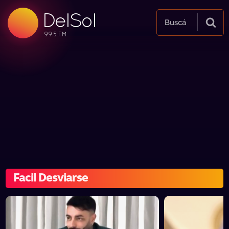
DelSol
99.5 FM
Buscá
99.5 FM
99.5 FM
Facil Desviarse