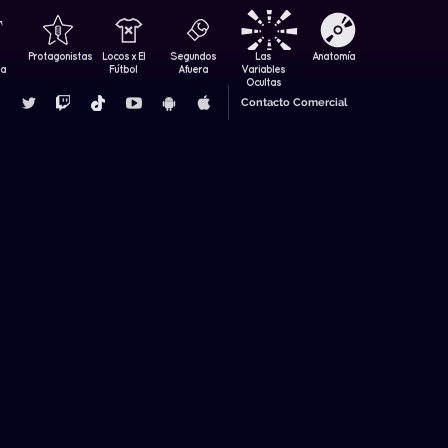
Protagonistas
Locos x El
Segundos
Las
Anatomía
za
Fútbol
Afuera
Variables
Ocultas
Contacto Comercial