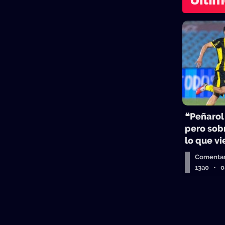
Últim
❝Peñarol
pero sobr
lo que v
Comentar
13a0 • 