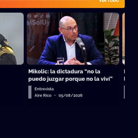
VER TODO
Mikolic: la dictadura “no la
La vi
puedo juzgar porque no la viví”
laici
Entrevista
Arr
Aire Rico • 05/08/2026
Air