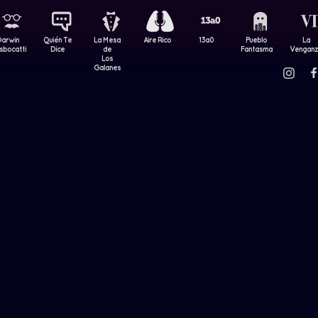
Darwin
Quién Te
La Mesa
Aire Rico
13a0
Pueblo
La
sbocatti
Dice
de
Fantasma
Vengan
Los
Galanes