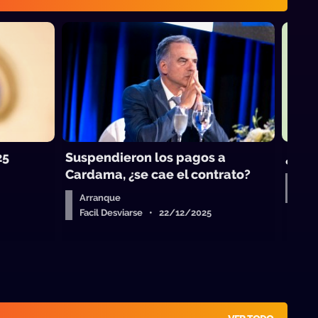
25
Suspendieron los pagos a
¿Vue
Cardama, ¿se cae el contrato?
Aud
Fac
Arranque
Facil Desviarse • 22/12/2025