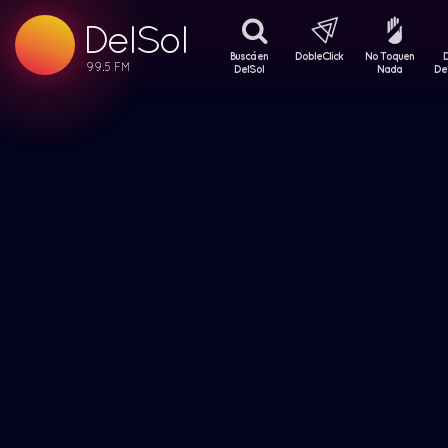
DelSol
99.5 FM
99.5 FM
Buscá en
DobleClick
No Toquen
99.5 FM
DelSol
Nada
De