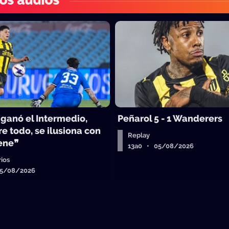
os audios
 ganó el Intermedio,
Peñarol 5 - 1 Wanderers
e todo, se ilusiona con
Replay
iene❞
13a0 • 05/08/2026
ios
05/08/2026