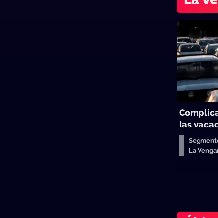
La Ve
Complica
las vaca
Segmento
La Venga