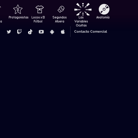
Protagonistas
Locos x El
Segundos
Las
Anatomía
za
Fútbol
Afuera
Variables
Ocultas
Contacto Comercial