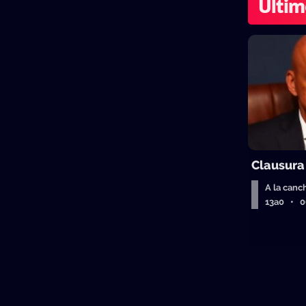
Últim
Clausura
A la canc
13a0 • 