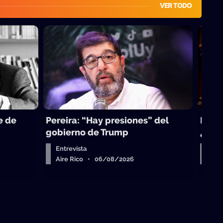
VER TODO
e de
Pereira: “Hay presiones” del
La to
gobierno de Trump
¿sub
Entrevista
Arr
Aire Rico • 06/08/2026
Air