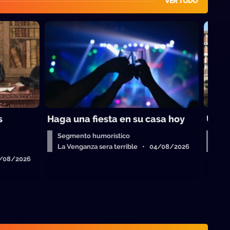
VER TODO
s
Haga una fiesta en su casa hoy
Un b
Segmento humorístico
Seg
La Venganza sera terrible • 04/08/2026
La 
6/08/2026