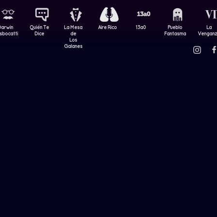
Darwin
Quién Te
La Mesa
Aire Rico
13a0
Pueblo
La
sbocatti
Dice
de
Fantasma
Vengan
Los
Galanes