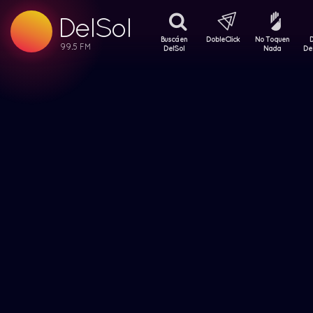
DelSol
99.5 FM
99.5 FM
Buscá en
DobleClick
No Toquen
99.5 FM
DelSol
Nada
De