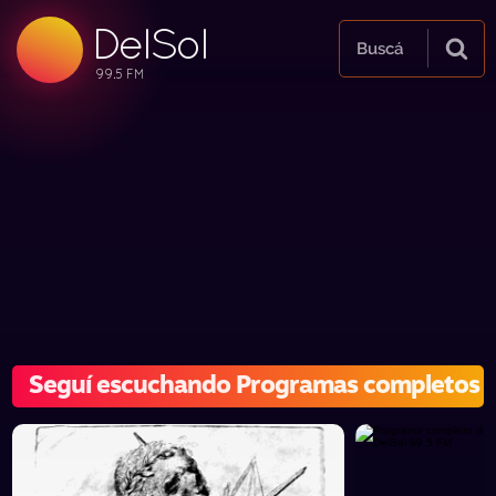
DelSol
99.5 FM
Buscá
99.5 FM
99.5 FM
Seguí escuchando Programas completos