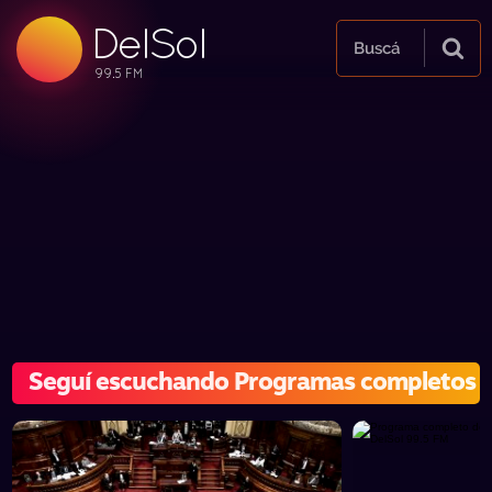
DelSol
99.5 FM
Buscá
99.5 FM
99.5 FM
Seguí escuchando Programas completos