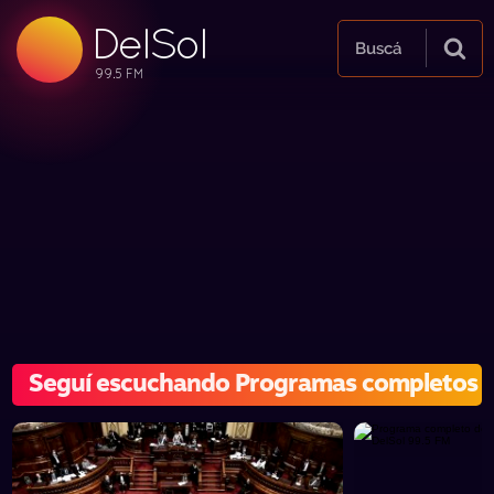
DelSol
99.5 FM
Buscá
99.5 FM
99.5 FM
Seguí escuchando Programas completos