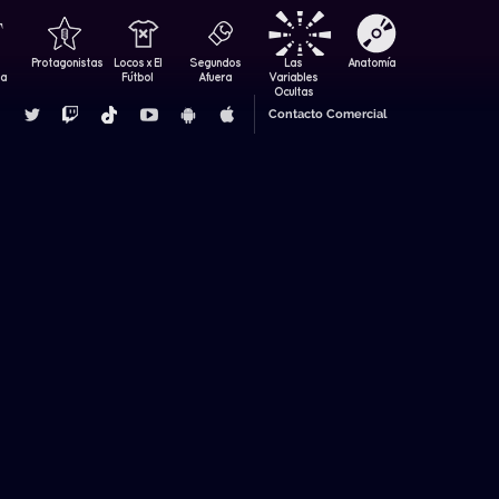
Protagonistas
Locos x El
Segundos
Las
Anatomía
za
Fútbol
Afuera
Variables
Ocultas
Contacto Comercial