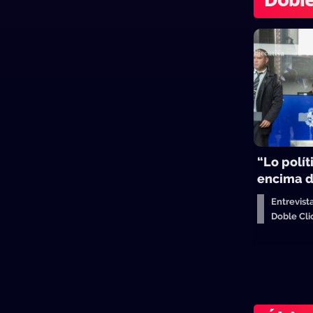
Doble
“Lo polít
encima d
Entrevist
Doble Cl