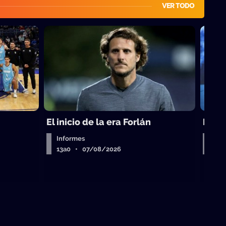
VER TODO
El inicio de la era Forlán
El ca
Informes
Entr
13a0 • 07/08/2026
13a