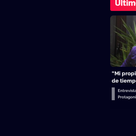
Últim
“Mi propi
de tiemp
Entrevist
Protagon