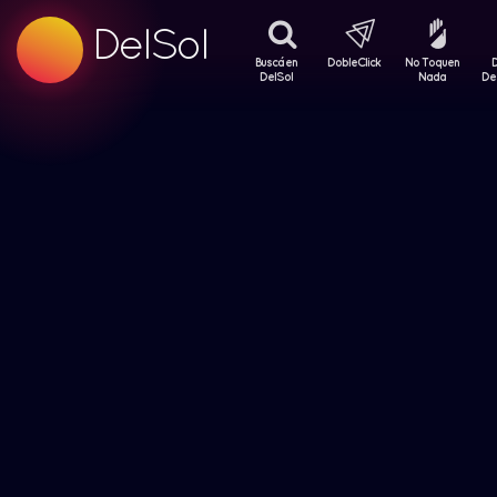
99.5 FM
DelSol
99.5 FM
Buscá en
DobleClick
No Toquen
DelSol
Nada
De