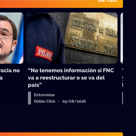
VER TODO
acia no
“No tenemos información si FNC
“El b
la
va a reestructurar o se va del
y en 
país”
busc
Entrevistas
Entr
Doble Click • 05/08/2026
Dob