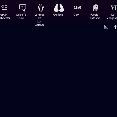
Darwin
Quién Te
La Mesa
Aire Rico
13a0
Pueblo
La
sbocatti
Dice
de
Fantasma
Vengan
Los
Galanes