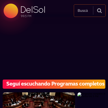
DelSol
99.5 FM
Buscá
99.5 FM
99.5 FM
Seguí escuchando Programas completos