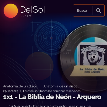
DelSol
99.5 FM
Buscá
99.5 FM
99.5 FM
Anatomía de un disco
Anatomía de un disco
|
23/12/2025 | Foto: delsol (Todos los derechos reservados)
1x1 - La Biblia de Neón - Arquero
"¿Qué puedo hacer de todo esto más que una