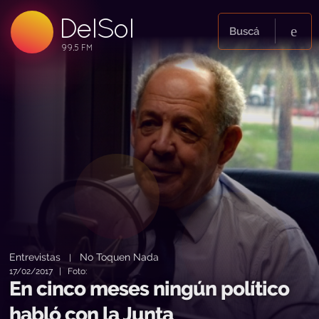
DelSol
99.5 FM
Buscá
99.5 FM
99.5 FM
Entrevistas
No Toquen Nada
|
17/02/2017 | Foto:
En cinco meses ningún político
habló con la Junta