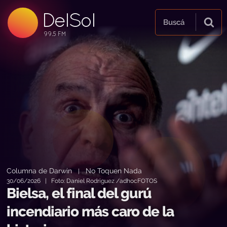
DelSol
99.5 FM
Buscá
99.5 FM
99.5 FM
Columna de Darwin
No Toquen Nada
|
30/06/2026 | Foto: Daniel Rodriguez /adhocFOTOS
Bielsa, el final del gurú
incendiario más caro de la