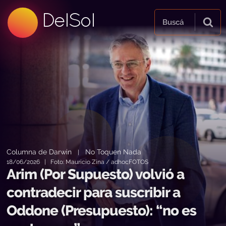
99.5 FM
DelSol
99.5 FM
Buscá
Columna de Darwin
No Toquen Nada
|
18/06/2026 | Foto: Mauricio Zina / adhocFOTOS
Arim (Por Supuesto) volvió a
contradecir para suscribir a
Oddone (Presupuesto): “no es