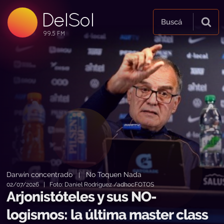
DelSol
99.5 FM
Buscá
99.5 FM
99.5 FM
Darwin concentrado
No Toquen Nada
|
02/07/2026 | Foto: Daniel Rodriguez /adhocFOTOS
Arjonistóteles y sus NO-
logismos: la última master class