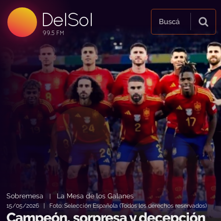
99.5 FM
DelSol
99.5 FM
Buscá
Sobremesa
La Mesa de los Galanes
|
15/05/2026 | Foto: Selección Española (Todos los derechos reservados)
Campeón, sorpresa y decepción