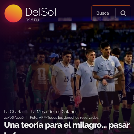
DelSol
99.5 FM
Buscá
99.5 FM
99.5 FM
La Charla
La Mesa de los Galanes
|
22/06/2026 | Foto: AFP (Todos los derechos reservados)
Una teoría para el milagro... pasar