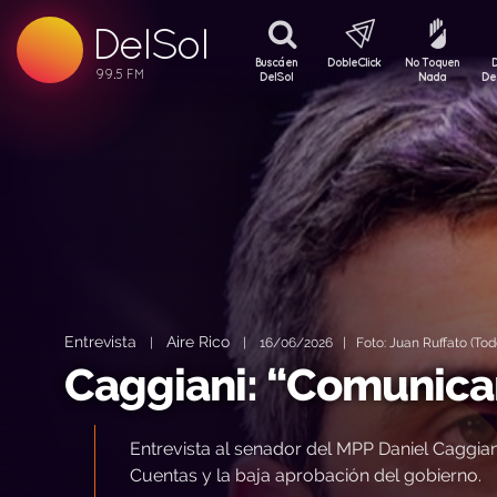
99.5 FM
DelSol
99.5 FM
Buscá en
DobleClick
No Toquen
DelSol
Nada
De
Entrevista
Aire Rico
|
|
16/06/2026 | Foto: Juan Ruffato (Tod
Caggiani: “Comunic
Entrevista al senador del MPP Daniel Caggian
Cuentas y la baja aprobación del gobierno.