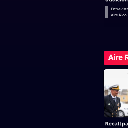
Entrevist
Aire Ric
Aire 
Recall p