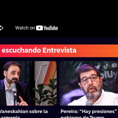
 escuchando Entrevista
Vaneskahian sobre la
Pereira: “Hay presiones”
n armenia
gobierno de Trump