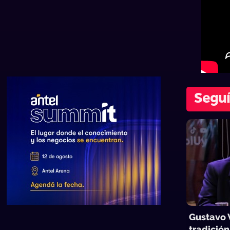
Seguí
Gustavo 
tradició