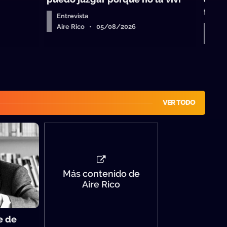
fond
Entrevista
Aire Rico • 05/08/2026
Entr
Air
VER TODO
Más contenido de
Aire Rico
e de