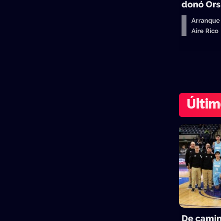
donó Ors
Arranque
Aire Ric
Últim
De camin