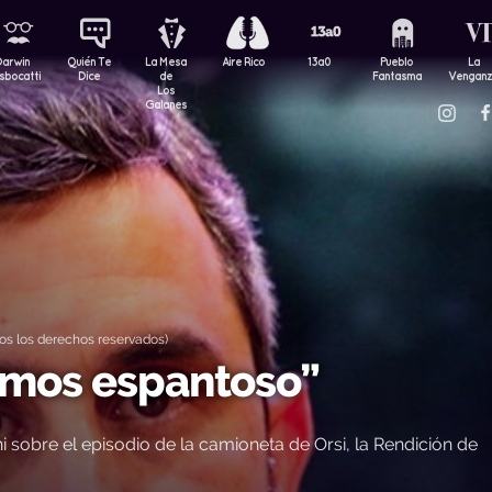
Darwin
Quién Te
La Mesa
Aire Rico
13a0
Pueblo
La
sbocatti
Dice
de
Fantasma
Vengan
Los
Galanes
os los derechos reservados)
amos espantoso”
i sobre el episodio de la camioneta de Orsi, la Rendición de