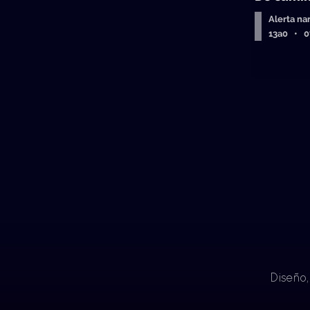
Alerta na
13a0 • 
Diseño,