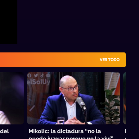
VER TODO
 del
Mikolic: la dictadura “no la
Deci
puedo juzgar porque no la viví”
desol