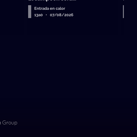
Entrada en calor
Equ
13a0 • 07/08/2026
La 
ia Group