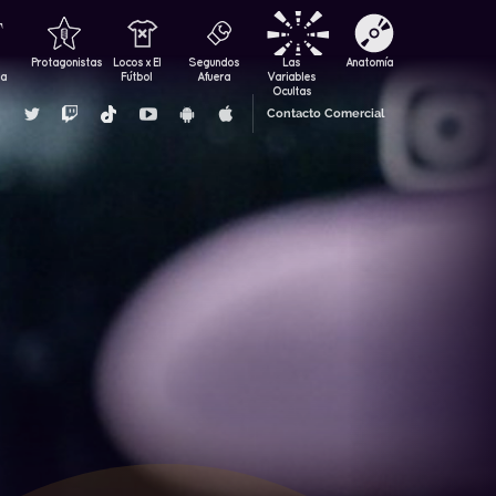
Protagonistas
Locos x El
Segundos
Las
Anatomía
za
Fútbol
Afuera
Variables
Ocultas
Contacto Comercial